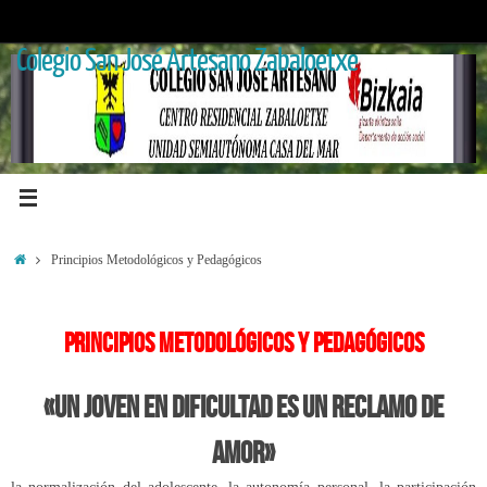
Saltar
al
Colegio San José Artesano Zabaloetxe
contenido
Inicio
Principios Metodológicos y Pedagógicos
Principios metodológicos y pedagógicos
«Un joven en dificultad es un reclamo de
amor»