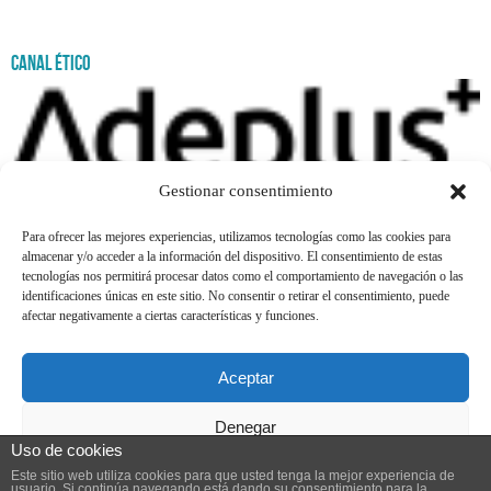
Canal Ético
Gestionar consentimiento
Para ofrecer las mejores experiencias, utilizamos tecnologías como las cookies para
almacenar y/o acceder a la información del dispositivo. El consentimiento de estas
Canal Ético
tecnologías nos permitirá procesar datos como el comportamiento de navegación o las
identificaciones únicas en este sitio. No consentir o retirar el consentimiento, puede
afectar negativamente a ciertas características y funciones.
Katea Loiu Etorbidea, 16 48180 Loiu (Bizkaia)
Aceptar
Tel: 94 4531550 - Fax: 94 4711057
Denegar
Uso de cookies
zabaloetxe@amigonianos.org
Ver preferencias
Este sitio web utiliza cookies para que usted tenga la mejor experiencia de
usuario. Si continúa navegando está dando su consentimiento para la