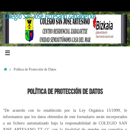
Saltar
al
Colegio San José Artesano Zabaloetxe
contenido
Inicio
Política de Protección de Datos
Política de Protección de Datos
“De acuerdo con lo establecido por la Ley Orgánica 15/1999, le
informamos que los datos obtenidos de este formulario serán incorporados
a un fichero automatizado bajo la responsabilidad de COLEGIO SAN
JOSE ARTESANO TT CC con la finalidad de atender sus consultas y