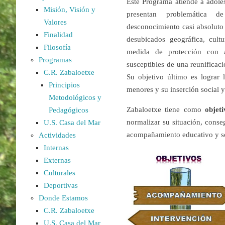
Este Programa atiende a adole
Misión, Visión y
presentan problemática de
Valores
desconocimiento casi absoluto 
Finalidad
desubicados geográfica, cult
Filosofía
medida de protección con 
Programas
susceptibles de una reunificaci
C.R. Zabaloetxe
Su objetivo último es lograr 
Principios
menores y su inserción social y
Metodológicos y
Zabaloetxe tiene como
objet
Pedagógicos
normalizar su situación, conse
U.S. Casa del Mar
acompañamiento educativo y so
Actividades
Internas
Externas
Culturales
Deportivas
Donde Estamos
C.R. Zabaloetxe
U.S. Casa del Mar