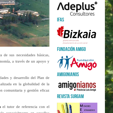
Canal é
Ifas
Instit
Asisten
Fundación Amigo
ra de sus necesidades básicas,
tonomía, a través de un apoyo y
Amigonianos
dades y desarrollo del Plan de
alizada en la globalidad de la
ón comunitaria y gestión eficaz
REVISTA SURGAM
da
el tutor de referencia con el