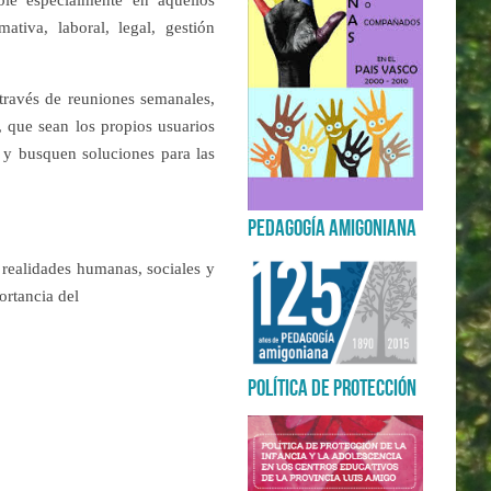
le especialmente en aquellos
ativa, laboral, legal, gestión
Revist
orienta
pedagó
 través de reuniones semanales,
 que sean los propios usuarios
 y busquen soluciones para las
Pedagogía Amigoniana
 realidades humanas, sociales y
Aniver
ortancia del
Pedago
Amigon
Política de Protección
Polític
de la 
adoles
centros
la pr