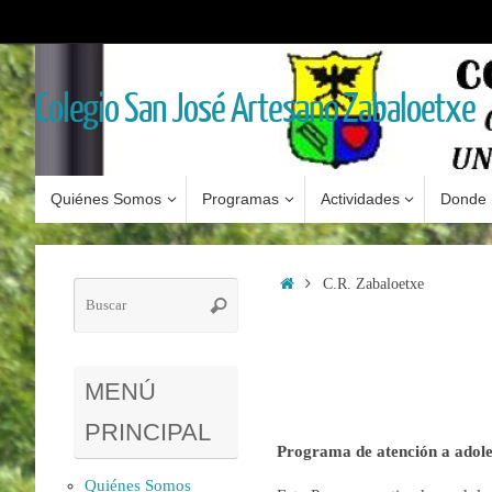
Saltar
al
contenido
Colegio San José Artesano Zabaloetxe
Saltar
Quiénes Somos
Programas
Actividades
Donde 
al
contenido
Inicio
C.R. Zabaloetxe
Búsqueda
Buscar
para:
MENÚ
PRINCIPAL
Programa de atención a adole
Quiénes Somos