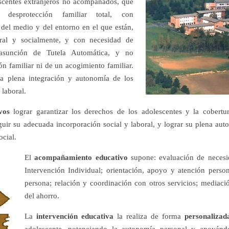
scentes extranjeros no acompañados, que
 desprotección familiar total, con
del medio y del entorno en el que están,
ural y socialmente, y con necesidad de
asunción de Tutela Automática, y no
ón familiar ni de un acogimiento familiar.
la plena integración y autonomía de los
 laboral.
ivos
lograr garantizar los derechos de los adolescentes y la cobertu
guir su adecuada incorporación social y laboral, y lograr su plena au
cial.
El
acompañamiento educativo
supone: evaluación de necesi
Intervención Individual; orientación, apoyo y atención person
persona; relación y coordinación con otros servicios; mediaci
del ahorro.
La
intervención educativa
la realiza de forma
personaliza