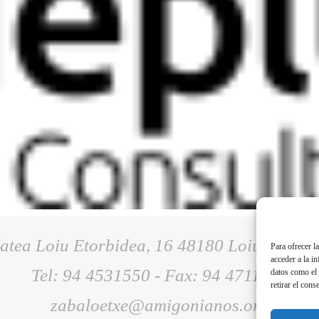
atea Loiu Etorbidea, 16 48180 Loiu (Bizkai
Para ofrecer l
acceder a la i
Tel: 94 4531550 - Fax: 94 4711057
datos como el 
retirar el cons
zabaloetxe@amigonianos.org