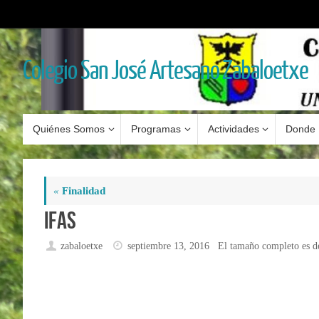
Saltar
al
contenido
Colegio San José Artesano Zabaloetxe
Saltar
Quiénes Somos
Programas
Actividades
Donde 
al
contenido
«
Finalidad
IFAS
zabaloetxe
septiembre 13, 2016
El tamaño completo es 